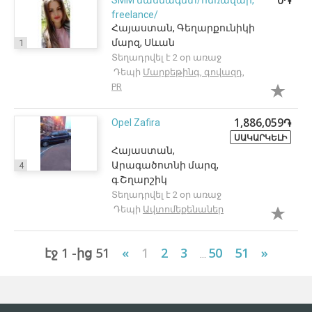
0֏
SMM մասնագետ/հեռավար,
freelance/
Հայաստան, Գեղարքունիկի
մարզ, Սևան
1
Տեղադրվել է 2 օր առաջ
Դեպի
Մարքեթինգ, գովազդ,
PR
1,886,059֏
Opel Zafira
ՍԱԿԱՐԿԵԼԻ
Հայաստան,
Արագածոտնի մարզ,
4
գ.Շղարշիկ
Տեղադրվել է 2 օր առաջ
Դեպի
Ավտոմեքենաներ
էջ 1 -ից 51
«
1
2
3
50
51
»
...