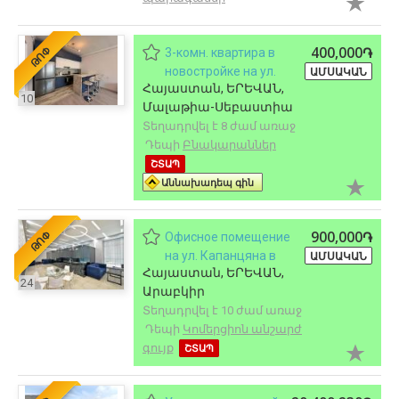
400,000֏
ԹՈՓ
3-комн. квартира в
новостройке на ул.
ԱՄՍԱԿԱՆ
Հայաստան, ԵՐԵՎԱՆ,
Монте Мелконяна в
10
Մալաթիա-Սեբաստիա
Малатия-Себастии, 77
Տեղադրվել է 8 ժամ առաջ
кв.м., высокие потолки
Դեպի
Բնակարաններ
ՇՏԱՊ
Աննախադեպ գին
900,000֏
ԹՈՓ
Офисное помещение
на ул. Капанцяна в
ԱՄՍԱԿԱՆ
Հայաստան, ԵՐԵՎԱՆ,
Арабкире, 200 кв.м.
24
Արաբկիր
Տեղադրվել է 10 ժամ առաջ
Դեպի
Կոմերցիոն անշարժ
գույք
ՇՏԱՊ