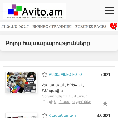
դեպի վերև
Բոլոր հայտարարությունները
700֏
AUDIO, VIDEO, FOTO
Հայաստան, ԵՐԵՎԱՆ,
Շենգավիթ
1
Տեղադրվել է 8 ժամ առաջ
Դեպի
Այլ ծառայություններ
3,000֏
Համակարգչի