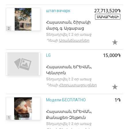
27,713,520֏
штап вачарк
ՍԱԿԱՐԿԵԼԻ
Հայաստան, Շիրակի
մարզ, գ. Այգաբաց
2
Տեղադրվել է 2 օր առաջ
Դեպի
Առանձնատներ
15,000֏
LG
Հայաստան, ԵՐԵՎԱՆ,
Կենտրոն
Տեղադրվել է 2 օր առաջ
Դեպի
Հեռուստացույցներ
1֏
Модели БЕСПЛАТНО
Հայաստան, ԵՐԵՎԱՆ,
Քանաքեռ-Զեյթուն
1
Տեղադրվել է 2 օր առաջ