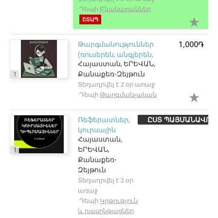
Դեպի
Բնակարաններ
ՇՏԱՊ
1,000֏
Թարգմանություններ
(ռուսերեն, անգլերեն,
Հայաստան, ԵՐԵՎԱՆ,
հայերեն)
Քանաքեռ-Զեյթուն
1
Տեղադրվել է 2 օր առաջ
Դեպի
Թարգմանչական
ԸՍՏ ՊԱՅՄԱՆԱՎՈՐ
Ռեֆերատներ,
կուրսային
Հայաստան,
աշխատանքներ
ԵՐԵՎԱՆ,
1
Քանաքեռ-
Զեյթուն
Տեղադրվել է 2 օր
առաջ
Դեպի
Կրթություն
և դասընթացներ