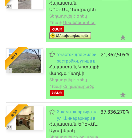
Հայաստան,
квартал Давташен
32
ԵՐԵՎԱՆ, Դավթաշեն
в Давташене, 300
Տեղադրվել է Երեկ
кв.м., на участке
Դեպի
Առանձնատներ
600 кв.м.
ՇՏԱՊ
Աննախադեպ գին
21,362,505֏
ԹՈՓ
Участок для жилой
застройки, улица в
Հայաստան, Կոտայքի
Птгни, 860 кв.м.
4
մարզ, գ. Պտղնի
Տեղադրվել է Երեկ
Դեպի
Հողատարածք
ՇՏԱՊ
37,336,270֏
ԹՈՓ
3-комн. квартира на
ул. Шинарарнери в
Հայաստան, ԵՐԵՎԱՆ,
Ачапняке, 72 кв.м.,
25
Աջափնյակ
каменное здание
Տեղադրվել է 2 օր առաջ