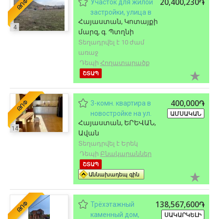
20,400,230֏
ԹՈՓ
Участок для жилой
застройки, улица в
Հայաստան, Կոտայքի
Птгни, 780 кв.м.
4
մարզ, գ. Պտղնի
Տեղադրվել է 10 ժամ
առաջ
Դեպի
Հողատարածք
ՇՏԱՊ
400,000֏
ԹՈՓ
3-комн. квартира в
новостройке на ул.
ԱՄՍԱԿԱՆ
Հայաստան, ԵՐԵՎԱՆ,
Царав Ахпюр в Аване,
14
Ավան
120 кв.м., 6/9 этаж, 2
Տեղադրվել է Երեկ
ванные
Դեպի
Բնակարաններ
ՇՏԱՊ
Աննախադեպ գին
138,567,600֏
ԹՈՓ
Трёхэтажный
каменный дом,
ՍԱԿԱՐԿԵԼԻ