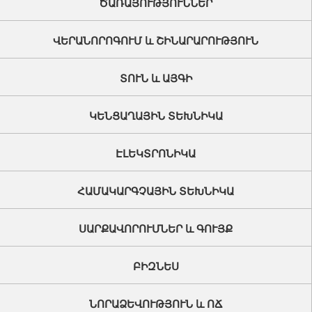
ԾԱՌԱՅՈՒԹՅՈՒՆՆԵՐ
ՎԵՐԱՆՈՐՈԳՈՒՄ և ՇԻՆԱՐԱՐՈՒԹՅՈՒՆ
ՏՈՒՆ և ԱՅԳԻ
ԿԵՆՑԱՂԱՅԻՆ ՏԵԽՆԻԿԱ
ԷԼԵԿՏՐՈՆԻԿԱ
ՀԱՄԱԿԱՐԳՉԱՅԻՆ ՏԵԽՆԻԿԱ
ՍԱՐՔԱՎՈՐՈՒՄՆԵՐ և ԳՈՒՅՔ
ԲԻԶՆԵՍ
ՆՈՐԱՁԵՎՈՒԹՅՈՒՆ և ՈՃ