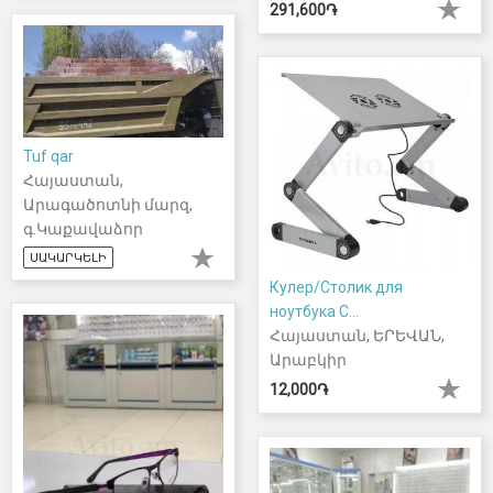
291,600֏
Tuf qar
Հայաստան,
Արագածոտնի մարզ,
գ.Կաքավաձոր
ՍԱԿԱՐԿԵԼԻ
Кулер/Столик для
ноутбука C...
Հայաստան, ԵՐԵՎԱՆ,
Արաբկիր
12,000֏