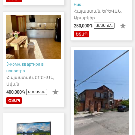
Ник...
Հայաստան, ԵՐԵՎԱՆ,
Արաբկիր
250,000֏
ԱՄՍԱԿԱՆ
ՇՏԱՊ
3-комн. квартира в
новостро...
Հայաստան, ԵՐԵՎԱՆ,
Ավան
400,000֏
ԱՄՍԱԿԱՆ
ՇՏԱՊ