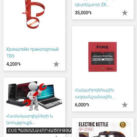
դետեկտոր ZK...
35,000֏
Кронштейн транспортный
ТВ5
4,200֏
Հակահրդեհային
ազդանշանային ...
6,000֏
Համակարգիչների և
նոութբուքե...
ԸՍՏ ՊԱՅՄԱՆԱՎՈՐՎԱԾՈՒԹՅԱՆ