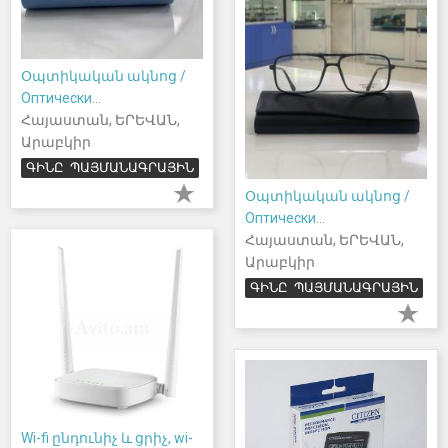
Օպտիկական ակնոց /
Оптически...
Հայաստան, ԵՐԵՎԱՆ,
Արաբկիր
ԳԻՆԸ ՊԱՅՄԱՆԱԳՐԱՅԻՆ
Օպտիկական ակնոց /
Оптически...
Հայաստան, ԵՐԵՎԱՆ,
Արաբկիր
ԳԻՆԸ ՊԱՅՄԱՆԱԳՐԱՅԻՆ
Wi-fi ընդունիչ և ցրիչ, wi-