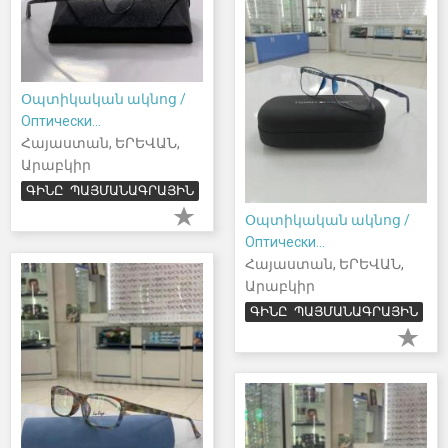
Օպտիկական ակնոց /
Оптически...
Հայաստան, ԵՐԵՎԱՆ,
Արաբկիր
ԳԻՆԸ ՊԱՅՄԱՆԱԳՐԱՅԻՆ
Օպտիկական ակնոց /
Оптически...
Հայաստան, ԵՐԵՎԱՆ,
Արաբկիր
ԳԻՆԸ ՊԱՅՄԱՆԱԳՐԱՅԻՆ