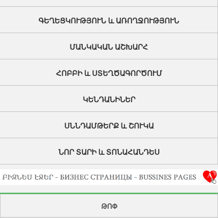
ԳԵՂԵՑԿՈՒԹՅՈՒՆ և ԱՌՈՂՋՈՒԹՅՈՒՆ
ՄԱՆԿԱԿԱՆ ԱՇԽԱՐՀ
ՀՈԲԲԻ և ՍՏԵՂԾԱԳՈՐԾՈՒՄ
ԿԵՆԴԱՆԻՆԵՐ
ՍՆՆԴԱՄԹԵՐՔ և ՇՈՒԿԱ
ՆՈՐ ՏԱՐԻ և ՏՈՆԱՀԱՆԴԵՍ
ԹՈՓ