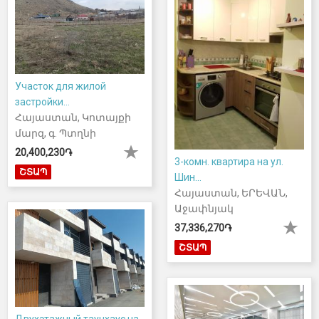
Участок для жилой
застройки...
Հայաստան, Կոտայքի
մարզ, գ. Պտղնի
20,400,230֏
3-комн. квартира на ул.
ՇՏԱՊ
Шин...
Հայաստան, ԵՐԵՎԱՆ,
Աջափնյակ
37,336,270֏
ՇՏԱՊ
Двухэтажный таунхаус на