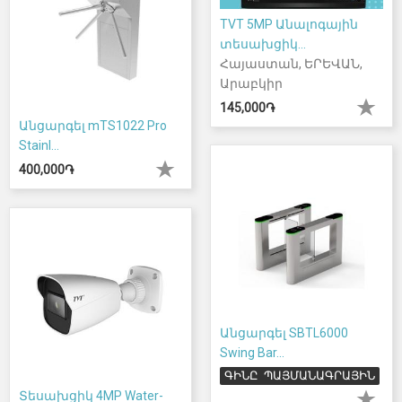
TVT 5MP Անալոգային
տեսախցիկ...
Հայաստան, ԵՐԵՎԱՆ,
Արաբկիր
145,000֏
Անցարգել mTS1022 Pro
Stainl...
400,000֏
Անցարգել SBTL6000
Swing Bar...
ԳԻՆԸ ՊԱՅՄԱՆԱԳՐԱՅԻՆ
Տեսախցիկ 4MP Water-