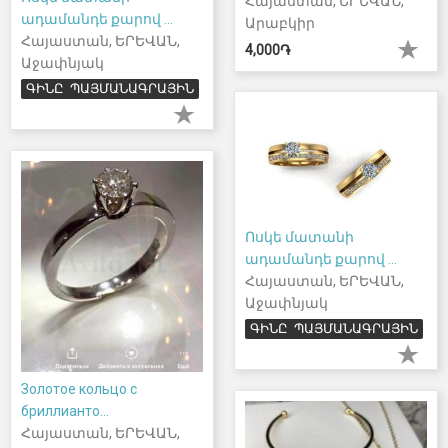
Հայաստան, ԵՐԵՎԱՆ,
ադամանդե քարով ...
Արաբկիր
Հայաստան, ԵՐԵՎԱՆ,
4,000֏
Աջափնյակ
ԳԻՆԸ ՊԱՅՄԱՆԱԳՐԱՅԻՆ
Ոսկե մատանի
ադամանդե քարով ...
Հայաստան, ԵՐԵՎԱՆ,
Աջափնյակ
ԳԻՆԸ ՊԱՅՄԱՆԱԳՐԱՅԻՆ
Золотое кольцо с
бриллианто...
Հայաստան, ԵՐԵՎԱՆ,