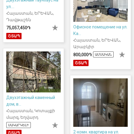
ул....
Հայաստան, ԵՐԵՎԱՆ,
Դավթաշեն
Офисное помещение на ул.
75,057,450֏
Ка...
ՇՏԱՊ
Հայաստան, ԵՐԵՎԱՆ,
Արաբկիր
800,000֏
ԱՄՍԱԿԱՆ
ՇՏԱՊ
Двухэтажный каменный
дом, в...
Հայաստան, Կոտայքի
մարզ, Եղվարդ
ՍԱԿԱՐԿԵԼԻ
2-комн. квартира на ул.
ՇՏԱՊ