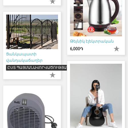
Թեյնիկ էլեկտրական
6,000֏
Ցանկապատի
վանդակաճաղեր
ԸՍՏ ՊԱՅՄԱՆԱՎՈՐՎԱԾՈՒԹՅԱՆ