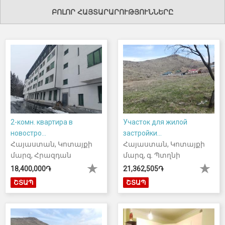
ԲՈԼՈՐ ՀԱՅՏԱՐԱՐՈՒԹՅՈՒՆՆԵՐԸ
2-комн. квартира в
Участок для жилой
новостро...
застройки...
Հայաստան, Կոտայքի
Հայաստան, Կոտայքի
մարզ, Հրազդան
մարզ, գ. Պտղնի
18,400,000֏
21,362,505֏
ՇՏԱՊ
ՇՏԱՊ