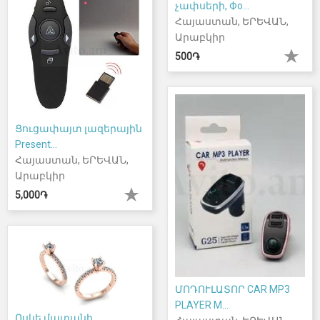
չափսերի, Фо...
Հայաստան, ԵՐԵՎԱՆ,
Արաբկիր
500֏
Ցուցափայտ լազերային
Present...
Հայաստան, ԵՐԵՎԱՆ,
Արաբկիր
5,000֏
ՄՈԴՈՒԼԱՏՈՐ CAR MP3
PLAYER M...
Ոսկե մատանի