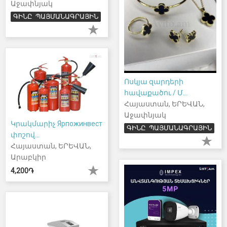
Աջափնյակ
ԳԻՆԸ ՊԱՅՄԱՆԱԳՐԱՅԻՆ
Ոսկյա զարդերի
հավաքածու / Մ...
Հայաստան, ԵՐԵՎԱՆ,
Աջափնյակ
Կրակմարիչ Ярпожинвест
ԳԻՆԸ ՊԱՅՄԱՆԱԳՐԱՅԻՆ
փոշով...
Հայաստան, ԵՐԵՎԱՆ,
Արաբկիր
4,200֏