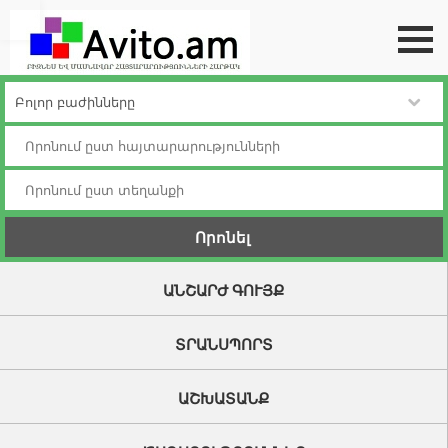
դեպի վերև
ԱՆՇԱՐԺ ԳՈՒՅՔ
ՏՐԱՆՍՊՈՐՏ
ԱՇԽԱՏԱՆՔ